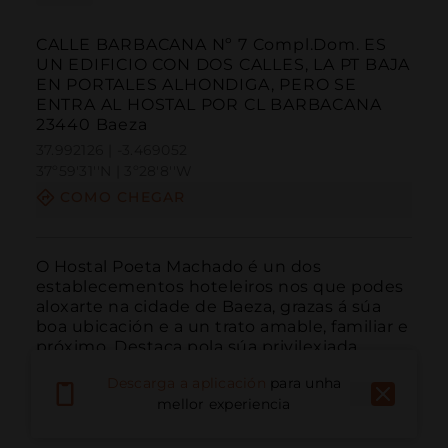
CALLE BARBACANA Nº 7 Compl.Dom. ES
UN EDIFICIO CON DOS CALLES, LA PT BAJA
EN PORTALES ALHONDIGA, PERO SE
ENTRA AL HOSTAL POR CL BARBACANA
23440 Baeza
37.992126 | -3.469052
37º59'31''N | 3º28'8''W
COMO CHEGAR
O Hostal Poeta Machado é un dos 
establecementos hoteleiros nos que podes 
aloxarte na cidade de Baeza, grazas á súa 
boa ubicación e a un trato amable, familiar e 
próximo. Destaca pola súa privilexiada 
situación, nunha zona tranquila do casco 
Descarga a aplicación
para unha
antigo, xunto ao Paseo da Constitución que 
mellor experiencia
permite chegar a...
LER MÁIS