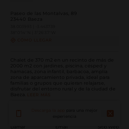
Paseo de las Montalvas, 89
23440 Baeza
38.003993 | -3.443739
38º0'14''N | 3º26'37''W
CÓMO LLEGAR
Chalet de 370 m2 en un recinto de más de 
2000 m2 con jardines, piscina, césped y 
hamacas, zona infantil, barbacoa, amplia 
zona de aparcamiento privada, ideal para 
familias o grupos que quieran relajarse, 
disfrutar del entorno rural y de la ciudad de 
Baeza.
LEER MÁS
Descarga la app
para una mejor
experiencia
Llamar
Email
Sitio Web