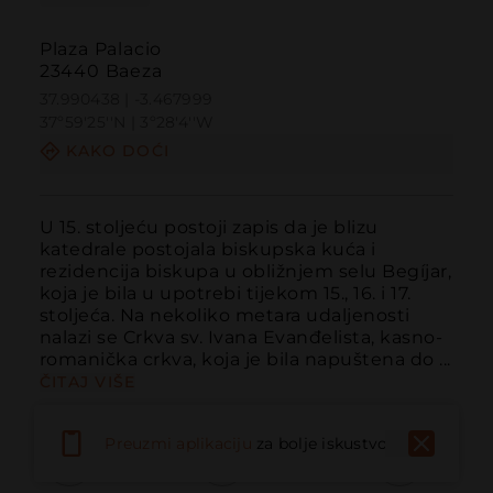
Plaza Palacio
23440 Baeza
37.990438 | -3.467999
37º59'25''N | 3º28'4''W
KAKO DOĆI
U 15. stoljeću postoji zapis da je blizu 
katedrale postojala biskupska kuća i 
rezidencija biskupa u obližnjem selu Begíjar, 
koja je bila u upotrebi tijekom 15., 16. i 17. 
stoljeća. Na nekoliko metara udaljenosti 
nalazi se Crkva sv. Ivana Evanđelista, kasno-
romanička crkva, koja je bila napuštena do ...
ČITAJ VIŠE
Preuzmi aplikaciju
za bolje iskustvo