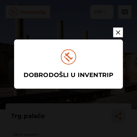
HR
DOBRODOŠLI U INVENTRIP
Trg palače
Javni prostor