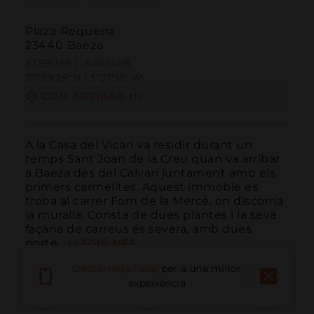
Plaza Requena
23440 Baeza
37.991189 | -3.465458
37º59'28''N | 3º27'55''W
COM ARRIBAR-HI
A la Casa del Vicari va residir durant un 
temps Sant Joan de la Creu quan va arribar 
a Baeza des del Calvari juntament amb els 
primers carmelites. Aquest immoble es 
troba al carrer Forn de la Mercè, on discorria 
la muralla. Consta de dues plantes i la seva 
façana de carreus és severa, amb dues 
porte...
LLEGIR MÉS
Descarrega l'app
per a una millor
experiència