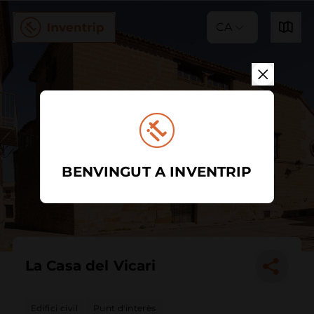
CA
BENVINGUT A INVENTRIP
La Casa del Vicari
Edifici civil
Punt d'interès