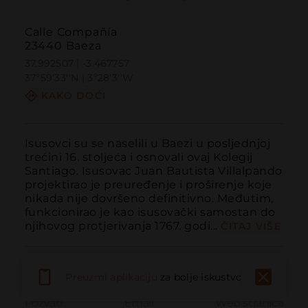
Calle Compañía
23440 Baeza
37.992507 | -3.467757
37º59'33''N | 3º28'3''W
KAKO DOĆI
Isusovci su se naselili u Baezi u posljednjoj 
trećini 16. stoljeća i osnovali ovaj Kolegij 
Santiago. Isusovac Juan Bautista Villalpando 
projektirao je preuređenje i proširenje koje 
nikada nije dovršeno definitivno. Međutim, 
funkcionirao je kao isusovački samostan do 
njihovog protjerivanja 1767. godi...
ČITAJ VIŠE
Preuzmi aplikaciju
za bolje iskustvo
Pozvati
Email
Web stranica