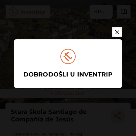
HR
DOBRODOŠLI U INVENTRIP
Vidikovac 360°
Stara škola Santiago de
Compañía de Jesús
Građevina civilne namjene
Muzej