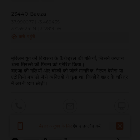
23440 Baeza
37.990077 | -3.469435
37º59'24''N | 3º28'9''W
कैसे पहुंचें
मुस्लिम युग की विरासत के कैथेड्रल की गलियाँ, जिसने कप्तान 
अला त्रिस्ते की फिल्म को प्रेरित किया।

बाएज़ा की गलियाँ और चौकों को जॉर्ज मानरिक, गैस्पर बेसेरा या 
एंटोनियो मचाडो जैसे व्यक्तियों ने घूमा था, जिन्होंने शहर के चरित्र 
में अपनी छाप छोड़ी।
बुलाना
ईमेल
वेबसाइट
बेहतर अनुभव के लिए
ऐप डाउनलोड करें