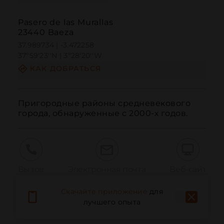
Pasero de las Murallas
23440 Baeza
37.989734 | -3.472258
37º59'23''N | 3º28'20''W
КАК ДОБРАТЬСЯ
Пригородные районы средневекового 
города, обнаруженные с 2000-х годов.
Вызов
Электронная почта
Веб-сайт
Скачайте приложение
для
лучшего опыта
Сообщить о проблеме