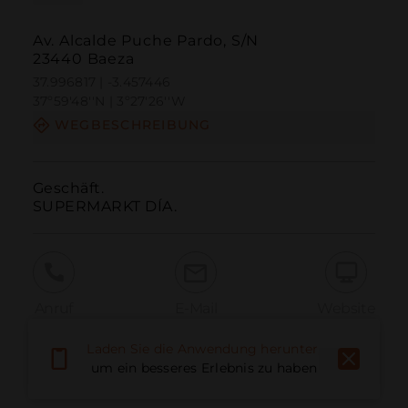
Av. Alcalde Puche Pardo, S/N
23440 Baeza
37.996817 | -3.457446
37º59'48''N | 3º27'26''W
WEGBESCHREIBUNG
Geschäft.

SUPERMARKT DÍA.
Anruf
E-Mail
Website
Laden Sie die Anwendung herunter,
um ein besseres Erlebnis zu haben
Problem melden