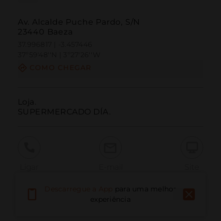
Av. Alcalde Puche Pardo, S/N
23440 Baeza
37.996817 | -3.457446
37º59'48''N | 3º27'26''W
COMO CHEGAR
Loja.

SUPERMERCADO DÍA.
Ligar
E-mail
Site
Descarregue a App
para uma melhor
experiência
Relatar problema