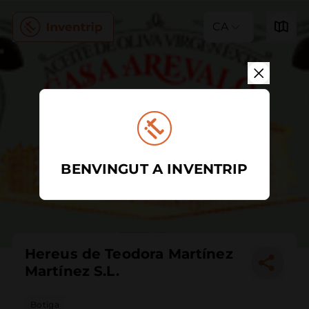
CA
BENVINGUT A INVENTRIP
Hereus de Teodora Martínez
Martínez S.L.
Botiga