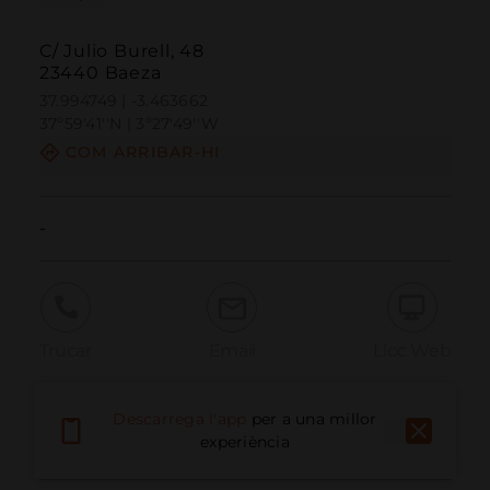
C/ Julio Burell, 48
23440 Baeza
37.994749 | -3.463662
37º59'41''N | 3º27'49''W
COM ARRIBAR-HI
-
Trucar
Email
Lloc Web
Descarrega l'app
per a una millor
Informar problema
experiència