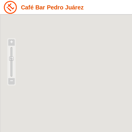
Café Bar Pedro Juárez
+
−