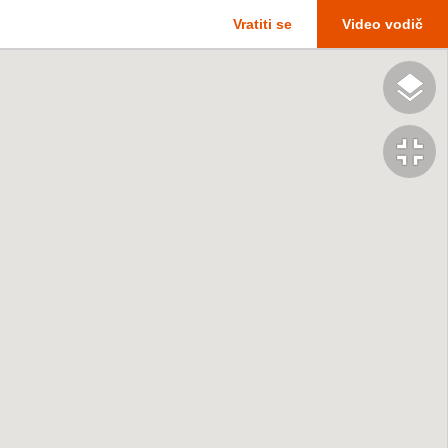
Vratiti se
Video vodič
fullscreen_exit