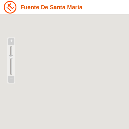
Fuente De Santa María
+
−