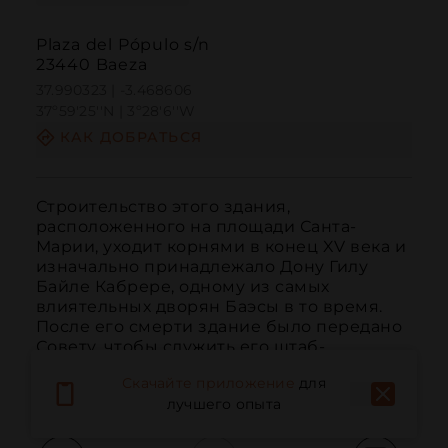
Plaza del Pópulo s/n
23440 Baeza
37.990323 | -3.468606
37º59'25''N | 3º28'6''W
КАК ДОБРАТЬСЯ
Строительство этого здания, 
расположенного на площади Санта-
Марии, уходит корнями в конец XV века и 
изначально принадлежало Дону Гилу 
Байле Кабрере, одному из самых 
влиятельных дворян Баэсы в то время. 
После его смерти здание было передано 
Совету, чтобы служить его штаб-
квартирой во времена Хоанны Б...
Скачайте приложение
для
ЧИТАТЬ ДАЛЬШЕ
лучшего опыта