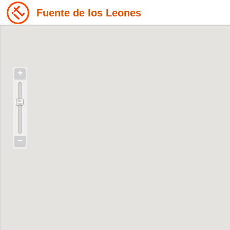
Fuente de los Leones
+
−