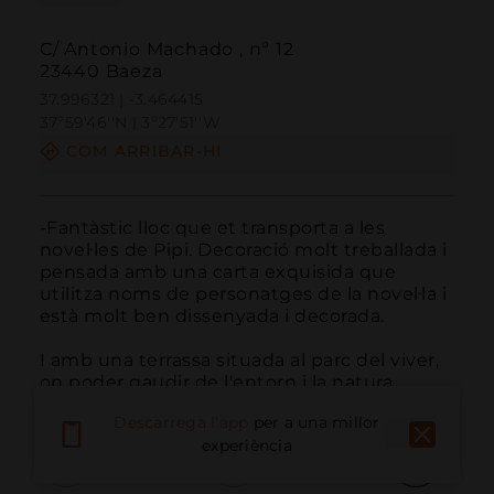
C/ Antonio Machado , nº 12
23440 Baeza
37.996321 | -3.464415
37º59'46''N | 3º27'51''W
COM ARRIBAR-HI
-Fantàstic lloc que et transporta a les 
novel·les de Pipi. Decoració molt treballada i 
pensada amb una carta exquisida que 
utilitza noms de personatges de la novel·la i 
està molt ben dissenyada i decorada.

I amb una terrassa situada al parc del viver, 
on poder gaudir de l'entorn i la natura.
Descarrega l'app
per a una millor
experiència