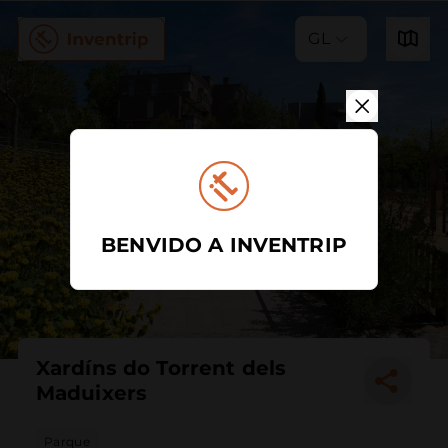
GL
BENVIDO A INVENTRIP
Xardíns do Torrent dels
Maduixers
Parque