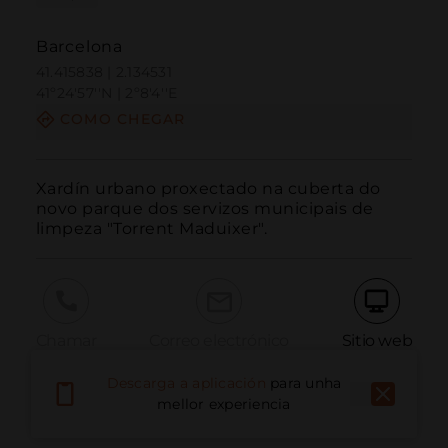
Barcelona
41.415838 | 2.134531
41º24'57''N | 2º8'4''E
COMO CHEGAR
Xardín urbano proxectado na cuberta do 
novo parque dos servizos municipais de 
limpeza "Torrent Maduixer".
Chamar
Correo electrónico
Sitio web
Descarga a aplicación
para unha
mellor experiencia
Informar dun problema