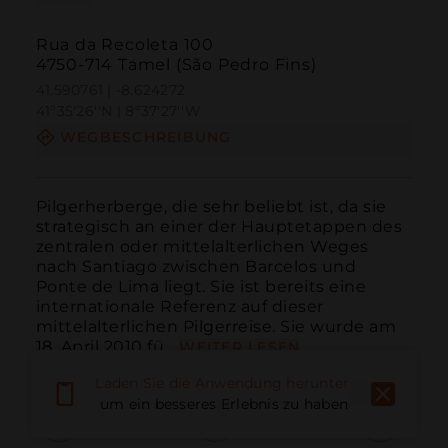
Rua da Recoleta 100
4750-714 Tamel (São Pedro Fins)
41.590761 | -8.624272
41º35'26''N | 8º37'27''W
WEGBESCHREIBUNG
Pilgerherberge, die sehr beliebt ist, da sie 
strategisch an einer der Hauptetappen des 
zentralen oder mittelalterlichen Weges 
nach Santiago zwischen Barcelos und 
Ponte de Lima liegt. Sie ist bereits eine 
internationale Referenz auf dieser 
mittelalterlichen Pilgerreise. Sie wurde am 
18. April 2010 fü...
WEITER LESEN
Laden Sie die Anwendung herunter,
um ein besseres Erlebnis zu haben