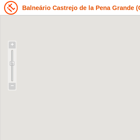
Balneário Castrejo de la Pena Grande 
+
−