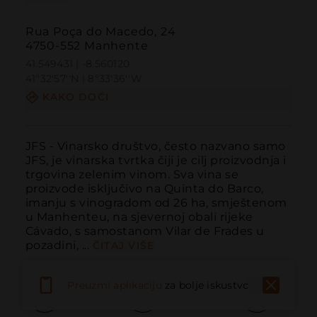
Rua Poça do Macedo, 24
4750-552 Manhente
41.549431 | -8.560120
41º32'57''N | 8º33'36''W
KAKO DOĆI
JFS - Vinarsko društvo, često nazvano samo 
JFS, je vinarska tvrtka čiji je cilj proizvodnja i 
trgovina zelenim vinom. Sva vina se 
proizvode isključivo na Quinta do Barco, 
imanju s vinogradom od 26 ha, smještenom 
u Manhenteu, na sjevernoj obali rijeke 
Cávado, s samostanom Vilar de Frades u 
pozadini, ...
ČITAJ VIŠE
Preuzmi aplikaciju
za bolje iskustvo