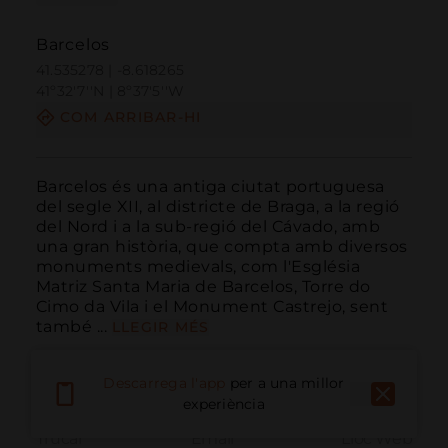
Barcelos
41.535278 | -8.618265
41º32'7''N | 8º37'5''W
COM ARRIBAR-HI
Barcelos és una antiga ciutat portuguesa 
del segle XII, al districte de Braga, a la regió 
del Nord i a la sub-regió del Cávado, amb 
una gran història, que compta amb diversos 
monuments medievals, com l'Església 
Matriz Santa Maria de Barcelos, Torre do 
Cimo da Vila i el Monument Castrejo, sent 
també ...
LLEGIR MÉS
Descarrega l'app
per a una millor
experiència
Trucar
Email
Lloc Web