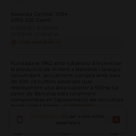
Avenida Central, 1094
4755-226 Gamil
41.522528 | -8.595089
41º31'21''N | 8º35'42''W
COM ARRIBAR-HI
Fundada el 1962 amb l'objectiu d'incentivar 
la producció de Vi Verd a Barcelos i la regió 
circumdant, actualment compta amb més 
de 600 viticultors associats que 
representen una àrea superior a 510Ha. La 
celler de Barcelos està totalment 
compromesa en l'aproximació als viticultors 
locals com a forma ...
LLEGIR MÉS
Descarrega l'app
per a una millor
experiència