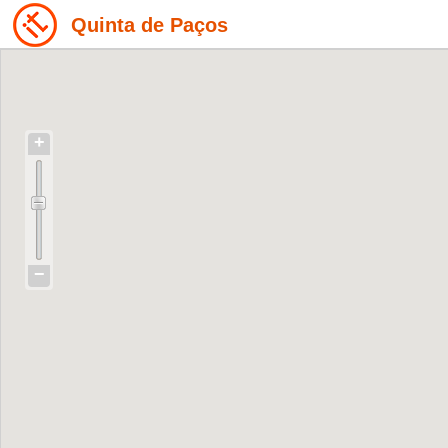
Quinta de Paços
+
−