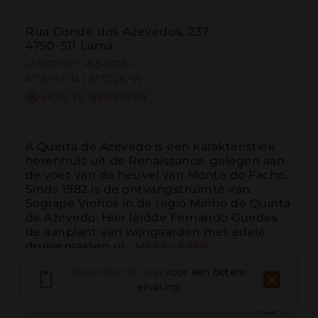
Rua Conde dos Azevedos, 237
4750-511 Lama
41.570742 | -8.540730
41º34'14''N | 8º32'26''W
HOE TE BEREIKEN
A Quinta de Azevedo is een karakteristiek 
herenhuis uit de Renaissance, gelegen aan 
de voet van de heuvel van Monte do Facho. 
Sinds 1982 is de ontvangstruimte van 
Sogrape Vinhos in de regio Minho de Quinta 
de Azevedo. Hier leidde Fernando Guedes 
de aanplant van wijngaarden met edele 
druivenrassen ui...
MEER LEZEN
Download de app
voor een betere
ervaring