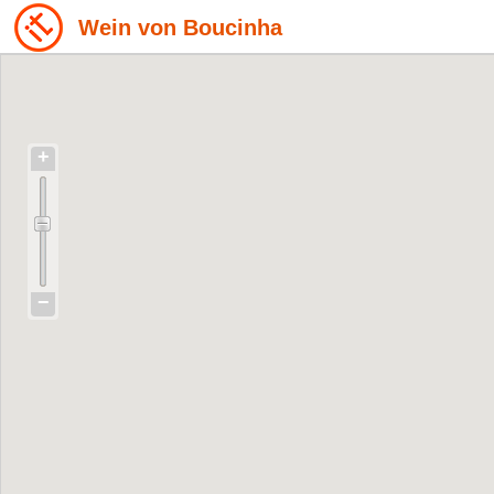
Wein von Boucinha
+
−