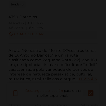
Sendeiro
4750 Barcelos
41.452133 | -8.600727
41º27'7''N | 8º36'2''W
COMO CHEGAR
A ruta "No rastro do Monte D'Assaia ás terras 
de D. António Barroso" é unha ruta 
clasificada como Pequena Rota (PR), con 16,1 
km, de tipoloxía circular e dificultade "difícil", 
caracterizada pola variedade de puntos de 
interese de natureza paisaxística, cultural, 
museística, rural, relixiosa e arque...
LER MÁIS
Descarga a aplicación
para unha
mellor experiencia
Chamar
Correo electrónico
Sitio web