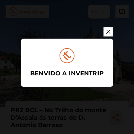
GL
BENVIDO A INVENTRIP
PR2 BCL – No Trilho do monte
D’Assaia ás terras de D.
António Barroso