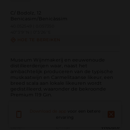
C/ Bodolz, 12
Benicasim/Benicàssim
40.052549 | 0.057350
40º3'9''N | 0º3'26''E
HOE TE BEREIKEN
Museum Wijnmakerij en eeuwenoude 
distilleerderijen waar, naast het 
ambachtelijk produceren van de typische 
muskaatwijn en Carmelitaanse likeur, een 
breed scala aan lokale likeuren wordt 
gedistilleerd, waaronder de bekroonde 
Premium 119 Gin.
Download de app
voor een betere
ervaring
Bellen
E-mail
Website