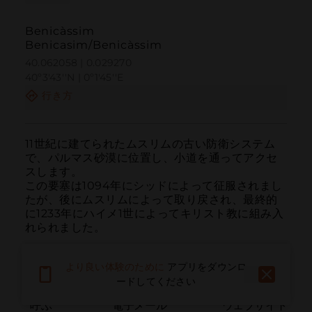
Benicàssim
Benicasim/Benicàssim
40.062058 | 0.029270
40º3'43''N | 0º1'45''E
行き方
11世紀に建てられたムスリムの古い防衛システム
で、パルマス砂漠に位置し、小道を通ってアクセ
スします。

この要塞は1094年にシッドによって征服されまし
たが、後にムスリムによって取り戻され、最終的
に1233年にハイメ1世によってキリスト教に組み入
れられました。
より良い体験のために
アプリをダウンロ
ードしてください
呼ぶ
電子メール
ウェブサイト