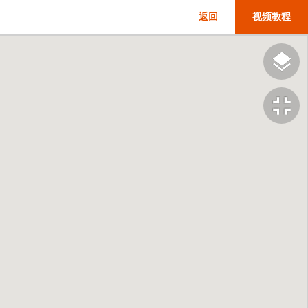
返回
视频教程
fullscreen_exit