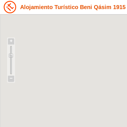
Alojamiento Turístico Beni Qásim 1915
+
−