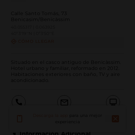
Calle Santo Tomás, 73
Benicasim/Benicàssim
40.055317 | 0.063925
40º3'19''N | 0º3'50''E
CÓMO LLEGAR
Situado en el casco antiguo de Benicàssim.

Hotel urbano y familiar, reformado en 2012.

Habitaciones exteriores con baño, TV y aire 
acondicionado.
Llamar
Email
Sitio Web
Descarga la app
para una mejor
experiencia
Información Adicional