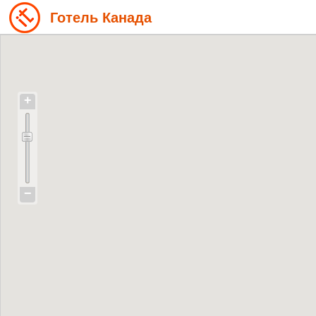
Готель Канада
+
−