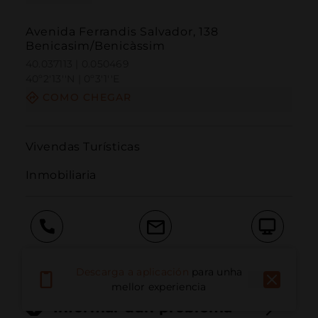
Avenida Ferrandis Salvador, 138
Benicasim/Benicàssim
40.037113 | 0.050469
40º2'13''N | 0º3'1''E
COMO CHEGAR
Vivendas Turísticas

Inmobiliaria
Chamar
Correo electrónico
Sitio web
Descarga a aplicación
para unha
mellor experiencia
Informar dun problema