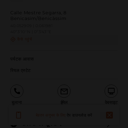
Calle Mestre Segarra, 8
Benicasim/Benicàssim
40.052909 | 0.061981
40º3'10''N | 0º3'43''E
कैसे पहुंचें
पर्यटक आवास

रियल एस्टेट
बुलाना
ईमेल
वेबसाइट
बेहतर अनुभव के लिए
ऐप डाउनलोड करें
समस्या की सूचना दें