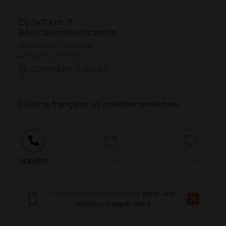
CV 147 km. 7
Benicasim/Benicàssim
40.067332 | 0.021736
40º4'2''N | 0º1'18''E
COMMENT Y ALLER
Cuisine française et méditerranéenne.
Appeler
E-mail
Site Web
Téléchargez l'application
pour une
Signaler un problème
meilleure expérience