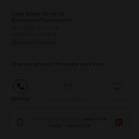
Calle Bisbe Serra, 10
Benicasim/Benicàssim
40.055682 | 0.077339
40º3'20''N | 0º4'38''E
COMO CHEGAR
Churros, porras, chocolate para levar.
Chamar
Correo electrónico
Sitio web
Descarga a aplicación
para unha
Informar dun problema
mellor experiencia