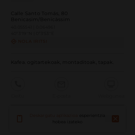
Calle Santo Tomás, 80
Benicasim/Benicàssim
40.055541 | 0.064961
40º3'19''N | 0º3'53''E
NOLA IRITSI
Kafea. ogitartekoak, montaditoak, tapak.
Deitu
E-posta
Webgunea
Deskargatu aplikazioa
esperientzia
Eman arazoa
hobea izateko