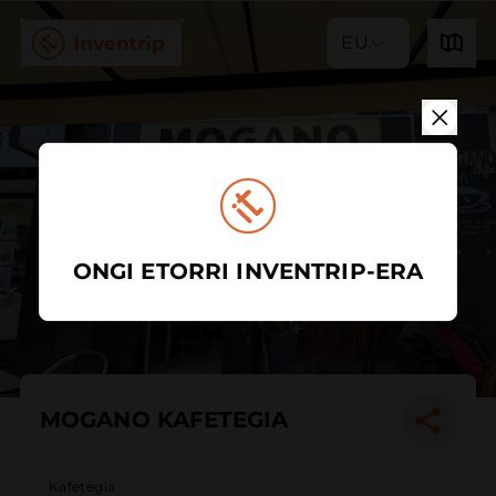
EU
ONGI ETORRI INVENTRIP-ERA
MOGANO KAFETEGIA
Kafetegia