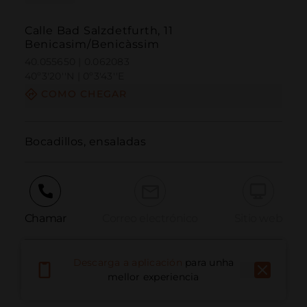
Calle Bad Salzdetfurth, 11
Benicasim/Benicàssim
40.055650 | 0.062083
40º3'20''N | 0º3'43''E
COMO CHEGAR
Bocadillos, ensaladas
Chamar
Correo electrónico
Sitio web
Descarga a aplicación
para unha
Informar dun problema
mellor experiencia