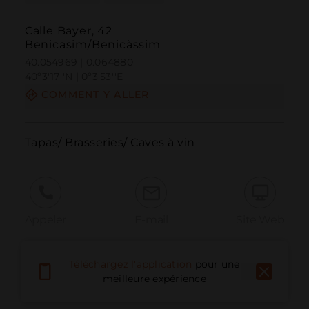
Calle Bayer, 42
Benicasim/Benicàssim
40.054969 | 0.064880
40º3'17''N | 0º3'53''E
COMMENT Y ALLER
Tapas/ Brasseries/ Caves à vin
Appeler
E-mail
Site Web
Téléchargez l'application
pour une
Signaler un problème
meilleure expérience