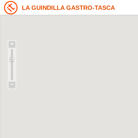
LA GUINDILLA GASTRO-TASCA
+
−