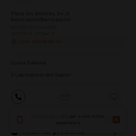
Plaza los dolores, 54, b
Benicasim/Benicàssim
40.055376 | 0.062366
40º3'19''N | 0º3'44''E
COM ARRIBAR-HI
Cuina Italiana

Il Laboratorio dei Sapori
Trucar
Email
Lloc Web
Descarrega l'app
per a una millor
experiència
Informar problema