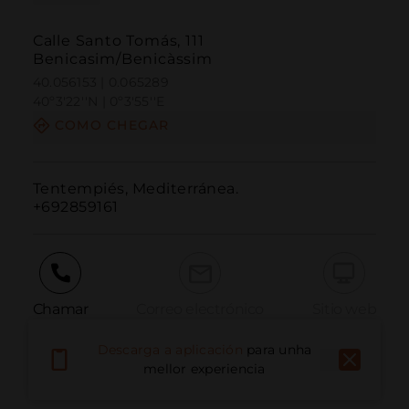
Calle Santo Tomás, 111
Benicasim/Benicàssim
40.056153 | 0.065289
40º3'22''N | 0º3'55''E
COMO CHEGAR
Tentempiés, Mediterránea.

+692859161
Chamar
Correo electrónico
Sitio web
Descarga a aplicación
para unha
mellor experiencia
Informar dun problema