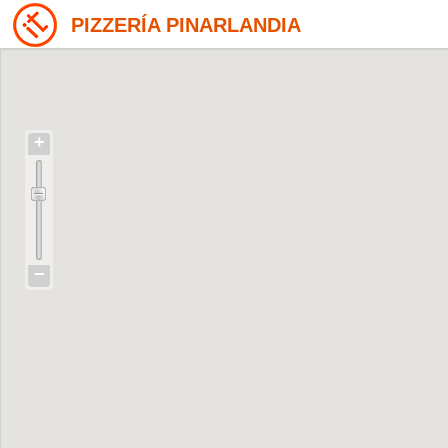
PIZZERÍA PINARLANDIA
+
−