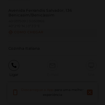
Avenida Ferrandis Salvador, 136
Benicasim/Benicàssim
40.037509 | 0.050966
40º2'15''N | 0º3'3''E
COMO CHEGAR
Cozinha Italiana
Ligar
E-mail
Site
Descarregue a App
para uma melhor
Relatar problema
experiência