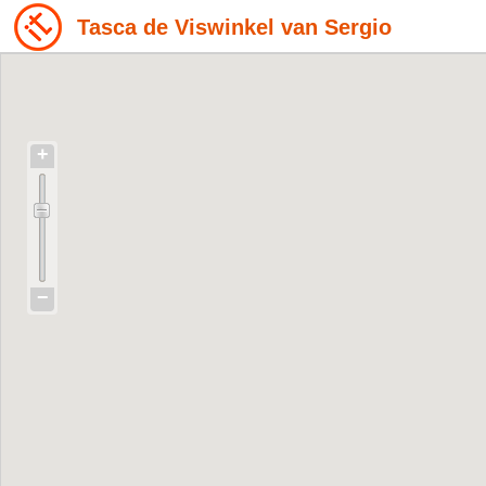
Tasca de Viswinkel van Sergio
+
−