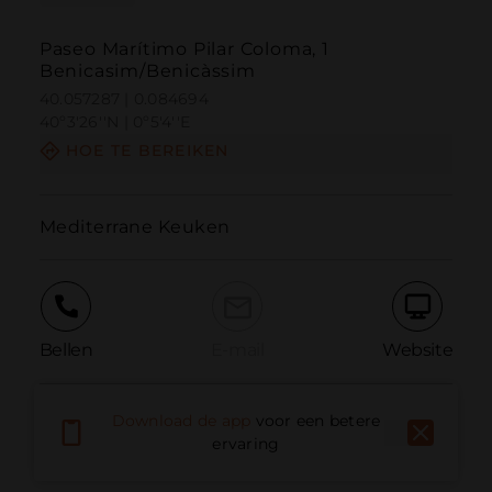
Paseo Marítimo Pilar Coloma, 1
Benicasim/Benicàssim
40.057287 | 0.084694
40º3'26''N | 0º5'4''E
HOE TE BEREIKEN
Mediterrane Keuken
Bellen
E-mail
Website
Download de app
voor een betere
Probleem melden
ervaring