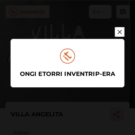
EU
ONGI ETORRI INVENTRIP-ERA
VILLA ANGELITA
Jatetxea