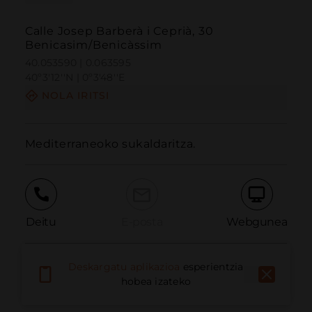
Calle Josep Barberà i Ceprià, 30
Benicasim/Benicàssim
40.053590 | 0.063595
40º3'12''N | 0º3'48''E
NOLA IRITSI
Mediterraneoko sukaldaritza.
Deitu
E-posta
Webgunea
Deskargatu aplikazioa
esperientzia
Eman arazoa
hobea izateko