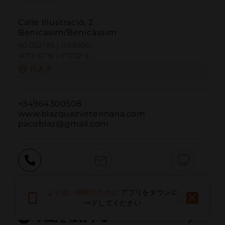
Calle Illustració, 2
Benicasim/Benicàssim
40.052785 | 0.059051
40º3'10''N | 0º3'32''E
行き方
+34964300508

www.blazquezveterinaria.com

pacoblaz@gmail.com
呼ぶ
電子メール
ウェブサイト
より良い体験のために
アプリをダウンロ
ードしてください
問題を報告する