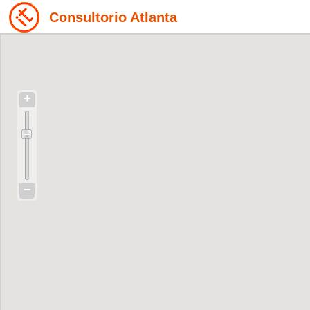
Consultorio Atlanta
+
−