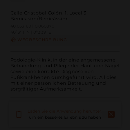
Calle Cristobal Colón, 1. Local 3
Benicasim/Benicàssim
40.053160 | 0.060870
40º3'11''N | 0º3'39''E
WEGBESCHREIBUNG
Podologie-Klinik, in der eine angemessene 
Behandlung und Pflege der Haut und Nägel 
sowie eine korrekte Diagnose von 
Fußkrankheiten durchgeführt wird. All dies 
mit einer persönlichen Betreuung und 
sorgfältiger Aufmerksamkeit.
Laden Sie die Anwendung herunter,
um ein besseres Erlebnis zu haben
Anruf
E-Mail
Website