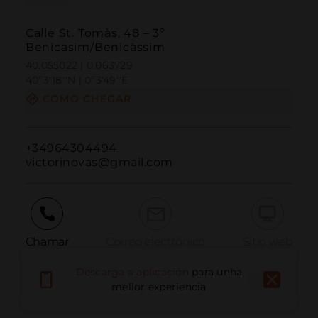
Calle St. Tomàs, 48 – 3º
Benicasim/Benicàssim
40.055022 | 0.063729
40º3'18''N | 0º3'49''E
COMO CHEGAR
+34964304494

victorinovas@gmail.com
Chamar
Correo electrónico
Sitio web
Descarga a aplicación
para unha
mellor experiencia
Informar dun problema